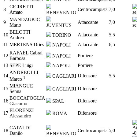
CICIRETTI
8
Centrocampista
7,0
Amato
BENEVENTO
MANDZUKIC
9
Attaccante
7,0
Mario
JUVENTUS
BELOTTI
10
Attaccante
5,5
TORINO
Andrea
11
MERTENS Dries
Attaccante
6,5
NAPOLI
RAFAEL Cabral
12
Portiere
NAPOLI
Barbosa
13
SEPE Luigi
Portiere
NAPOLI
ANDREOLLI
14
Difensore
5,5
CAGLIARI
1
Marco
MIANGUE
15
Difensore
CAGLIARI
Senna
BOCCAFOGLIA
16
Difensore
SPAL
Giacomo
FLORENZI
17
Difensore
ROMA
Alessandro
CATALDI
18
Centrocampista
5,0
Danilo
BENEVENTO