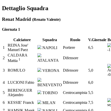
Dettaglio Squadra
Renat Madrid
(Renato Valente)
Giornata 1
Calciatore
Squadra
Ruolo
V.Giornale
B
REINA Jose'
1
Portiere
6,5
NAPOLI
Manuel Paez
CALDARA
2
Difensore
1
ATALANTA
Mattia
3
ROMULO
Difensore
5,0
VERONA
4
LUCIONI Fabio
Difensore
6,0
BENEVENTO
BERENGUER
5
Centrocampista
5,5
TORINO
Alejandro
6
KESSIE' Franck
Centrocampista
7,5
MILAN
7
HAMSIK Marek
Centrocampista
6,0
NAPOLI