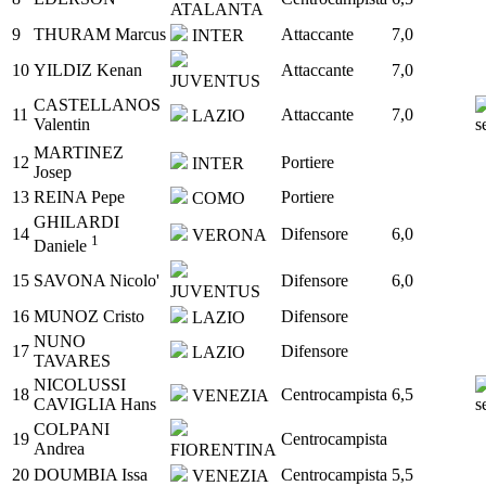
ATALANTA
9
THURAM Marcus
Attaccante
7,0
INTER
10
YILDIZ Kenan
Attaccante
7,0
JUVENTUS
CASTELLANOS
11
Attaccante
7,0
LAZIO
Valentin
MARTINEZ
12
Portiere
INTER
Josep
13
REINA Pepe
Portiere
COMO
GHILARDI
14
Difensore
6,0
VERONA
1
Daniele
15
SAVONA Nicolo'
Difensore
6,0
JUVENTUS
16
MUNOZ Cristo
Difensore
LAZIO
NUNO
17
Difensore
LAZIO
TAVARES
NICOLUSSI
18
Centrocampista
6,5
VENEZIA
CAVIGLIA Hans
COLPANI
19
Centrocampista
Andrea
FIORENTINA
20
DOUMBIA Issa
Centrocampista
5,5
VENEZIA