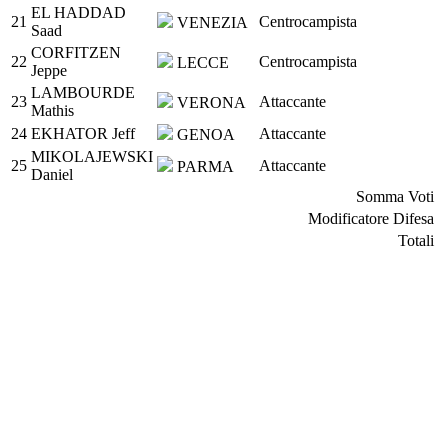
EL HADDAD
21
Centrocampista
VENEZIA
Saad
CORFITZEN
22
Centrocampista
LECCE
Jeppe
LAMBOURDE
23
Attaccante
VERONA
Mathis
24
EKHATOR Jeff
Attaccante
GENOA
MIKOLAJEWSKI
25
Attaccante
PARMA
Daniel
Somma Voti
Modificatore Difesa
Totali