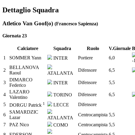
Dettaglio Squadra
Atletico Van Goof(o)
(Francesco Sapienza)
Giornata 23
Calciatore
Squadra
Ruolo
V.Giornale
B
1
SOMMER Yann
Portiere
6,0
INTER
BELLANOVA
2
Difensore
6,5
Raoul
ATALANTA
DIMARCO
3
Difensore
5,5
INTER
Federico
LAZARO
4
Difensore
6,5
TORINO
Valentino
1
5
Difensore
LECCE
DORGU Patrick
SAMARDZIC
6
Centrocampista
5,5
Lazar
ATALANTA
7
PAZ Nico
Centrocampista
5,5
COMO
8
EDERSON
Centrocampista
6,5