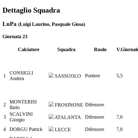
Dettaglio Squadra
LuPa
(Luigi Laurino, Pasquale Giosa)
Giornata 23
Calciatore
Squadra
Ruolo
V.Giornal
CONSIGLI
1
Portiere
5,5
SASSUOLO
Andrea
MONTERISI
2
Difensore
FROSINONE
Ilario
SCALVINI
3
Difensore
7,0
ATALANTA
Giorgio
4
DORGU Patrick
Difensore
7,0
LECCE