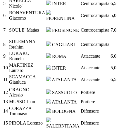
BARELLA
5
Centrocampista
6,5
INTER
Nicolo'
BONAVENTURA
6
Centrocampista
5,0
Giacomo
FIORENTINA
7
SOULE' Matias
Centrocampista
7,0
FROSINONE
SULEMANA
8
Centrocampista
CAGLIARI
Ibrahim
LUKAKU
9
Attaccante
6,0
ROMA
Romelu
MARTINEZ
10
Attaccante
5,0
INTER
Lautaro
SCAMACCA
11
Attaccante
6,5
ATALANTA
Gianluca
CRAGNO
12
Portiere
SASSUOLO
Alessio
13
MUSSO Juan
Portiere
ATALANTA
CORAZZA
14
Difensore
BOLOGNA
Tommaso
15
PIROLA Lorenzo
Difensore
SALERNITANA