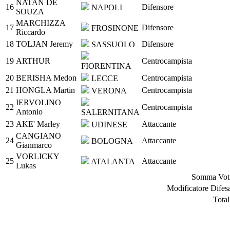
NATAN DE
16
Difensore
NAPOLI
SOUZA
MARCHIZZA
17
Difensore
FROSINONE
Riccardo
18
TOLJAN Jeremy
Difensore
SASSUOLO
19
ARTHUR
Centrocampista
FIORENTINA
20
BERISHA Medon
Centrocampista
LECCE
21
HONGLA Martin
Centrocampista
VERONA
IERVOLINO
22
Centrocampista
Antonio
SALERNITANA
23
AKE' Marley
Attaccante
UDINESE
CANGIANO
24
Attaccante
BOLOGNA
Gianmarco
VORLICKY
25
Attaccante
ATALANTA
Lukas
Somma Vot
Modificatore Difes
Total