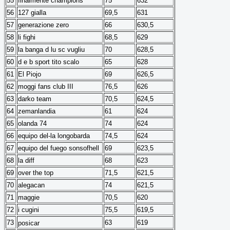
55
finalmente champions
75
632
56
127 gialla
69,5
631
57
generazione zero
66
630,5
58
li fighi
68,5
629
59
la banga d lu sc vugliu
70
628,5
60
d e b sport tito scalo
65
628
61
El Piojo
69
626,5
62
moggi fans club III
76,5
626
63
darko team
70,5
624,5
64
zemanlandia
61
624
65
olanda 74
74
624
66
equipo del-la longobarda
74,5
624
67
equipo del fuego sonsofhell
69
623,5
68
la diff
68
623
69
over the top
71,5
621,5
70
alegacan
74
621,5
71
maggie
70,5
620
72
i cugini
75,5
619,5
73
63
619
posicar