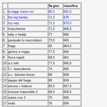
9a gior.
classifica
1
la legge siamo noi
80,5
681,5
2
the big bambu
71,5
676
3
my way
71,5
670,5
4
mascherone
71,5
666,5
5
willy e freddy
77
666
6
pasquale lu mazzulatoro
73,5
665
7
fraga
82
664,5
8
gimmy e magia
77,5
664
9
forza napoli
68,5
661
10
a.s.totti
77,5
660,5
11
f.c. brancaleone
74
660
12
a.c. bolzano bozen
68
659
13
equipo del fuego
80
659
14
ancora + indecisi
83,5
657,5
15
mission impossible 3
68,5
656,5
16
santa cruz 2
75
656
17
malù
76
656