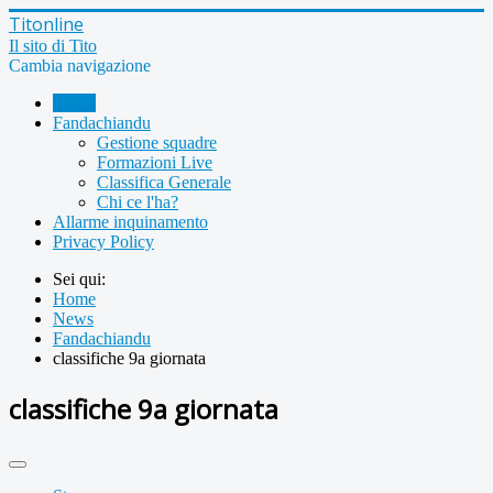
Titonline
Il sito di Tito
Cambia navigazione
Home
Fandachiandu
Gestione squadre
Formazioni Live
Classifica Generale
Chi ce l'ha?
Allarme inquinamento
Privacy Policy
Sei qui:
Home
News
Fandachiandu
classifiche 9a giornata
classifiche 9a giornata