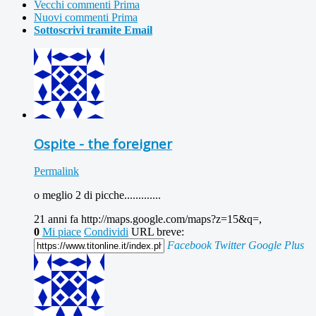
Vecchi commenti Prima
Nuovi commenti Prima
Sottoscrivi tramite Email
Ospite - the foreigner
Permalink
o meglio 2 di picche.............
21 anni fa
http://maps.google.com/maps?z=15&q=,
0
Mi piace
Condividi
URL breve:
Facebook
Twitter
Google Plus