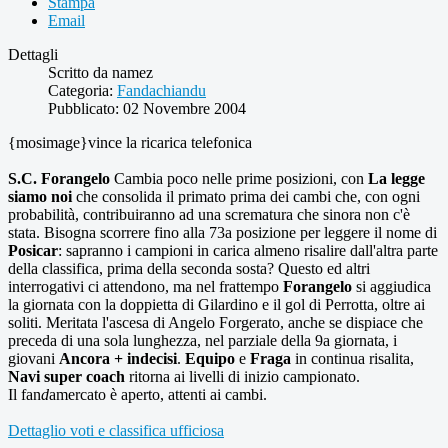
Stampa
Email
Dettagli
Scritto da
namez
Categoria:
Fandachiandu
Pubblicato: 02 Novembre 2004
{mosimage}vince la ricarica telefonica
S.C. Forangelo
Cambia poco nelle prime posizioni, con
La legge
siamo noi
che consolida il primato prima dei cambi che, con ogni
probabilità, contribuiranno ad una scrematura che sinora non c'è
stata. Bisogna scorrere fino alla 73a posizione per leggere il nome di
Posicar
: sapranno i campioni in carica almeno risalire dall'altra parte
della classifica, prima della seconda sosta? Questo ed altri
interrogativi ci attendono, ma nel frattempo
Forangelo
si aggiudica
la giornata con la doppietta di Gilardino e il gol di Perrotta, oltre ai
soliti. Meritata l'ascesa di Angelo Forgerato, anche se dispiace che
preceda di una sola lunghezza, nel parziale della 9a giornata, i
giovani
Ancora + indecisi
.
Equipo
e
Fraga
in continua risalita,
Navi super coach
ritorna ai livelli di inizio campionato.
Il fan
d
amercato è aperto, attenti ai cambi.
Dettaglio voti e classifica ufficiosa