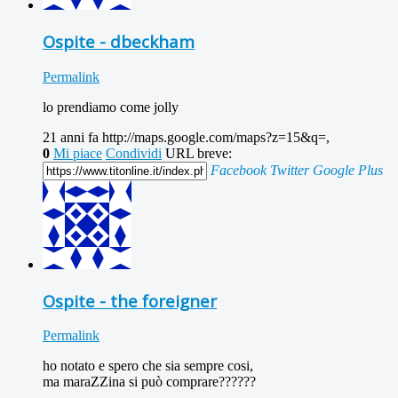
Ospite - dbeckham
Permalink
lo prendiamo come jolly
21 anni fa
http://maps.google.com/maps?z=15&q=,
0
Mi piace
Condividi
URL breve:
Facebook
Twitter
Google Plus
Ospite - the foreigner
Permalink
ho notato e spero che sia sempre cosi,
ma maraZZina si può comprare??????