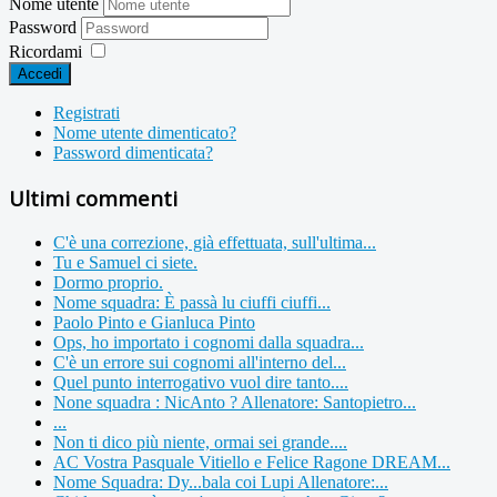
Nome utente
Password
Ricordami
Accedi
Registrati
Nome utente dimenticato?
Password dimenticata?
Ultimi commenti
C'è una correzione, già effettuata, sull'ultima...
Tu e Samuel ci siete.
Dormo proprio.
Nome squadra: È passà lu ciuffi ciuffi...
Paolo Pinto e Gianluca Pinto
Ops, ho importato i cognomi dalla squadra...
C'è un errore sui cognomi all'interno del...
Quel punto interrogativo vuol dire tanto....
None squadra : NicAnto ? Allenatore: Santopietro...
...
Non ti dico più niente, ormai sei grande....
AC Vostra Pasquale Vitiello e Felice Ragone DREAM...
Nome Squadra: Dy...bala coi Lupi Allenatore:...