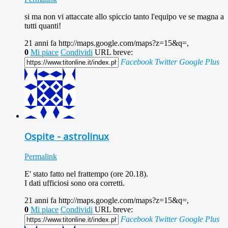
si ma non vi attaccate allo spiccio tanto l'equipo ve se magna a
tutti quanti!
21 anni fa
http://maps.google.com/maps?z=15&q=,
0
Mi piace
Condividi
URL breve:
Facebook
Twitter
Google Plus
Ospite - astrolinux
Permalink
E' stato fatto nel frattempo (ore 20.18).
I dati ufficiosi sono ora corretti.
21 anni fa
http://maps.google.com/maps?z=15&q=,
0
Mi piace
Condividi
URL breve:
Facebook
Twitter
Google Plus