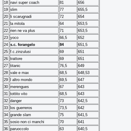
18
navi super coach
81
656
19
slim
77
655,5
20
li scarugnadi
72
654
21
la mitola
64
653,5
22
rien ne va plus
71
653,5
23
yoco
66,5
652
24
s.c. forangelo
84
651,5
25
f.c.zinzulusi
69
651
26
trattore
69
651
27
titanic
76,5
649
28
vale e max
68,5
648,53
29
l altro mondo
69,5
647
30
merengues
67
643
31
tottito vito
68,5
643
32
danger
73
642,5
33
los guerreros
73,5
642
34
grande slam
75
641,5
35
sosio non ci manchi
70
641
36
paruoccolo
63
640,5