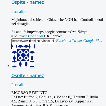
Ospite - namez
Permalink
Majinbuu: hai schierato Chiesa che NON hai. Controlla i voti
nel dettaglio
21 anni fa
http://maps.google.com/maps?z=15&q=,
0
Mi piace
Condividi
URL breve:
Facebook
Twitter
Google Plus
Ospite - namez
Permalink
RICORSO RESPINTO
FaLuc
: Buffon 7, Cafu s.s., (D'Anna 6), Thuram 7, Rullo
4.5, Zanetti J. 6.5, Emre 5.5, Di Livio s.v., Appiah s.v.,
Amoruso 6, Adriano 9.5, Kutuzov s.v.