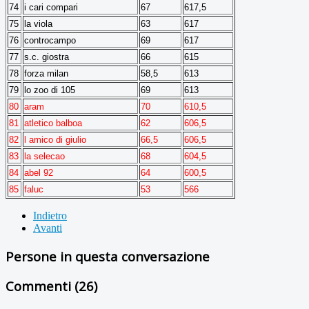
74
i cari compari
67
617,5
75
la viola
63
617
76
controcampo
69
617
77
s.c. giostra
66
615
78
forza milan
58,5
613
79
lo zoo di 105
69
613
80
aram
70
610,5
81
atletico balboa
62
606,5
82
l amico di giulio
66,5
606,5
83
la selecao
68
604,5
84
abel 92
64
600,5
85
faluc
53
566
Indietro
Avanti
Persone in questa conversazione
Commenti (
26
)