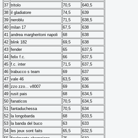
37
tritolo
70,5
640,5
38
il gladiatore
74,5
639
39
neroblu
71,5
638,5
40
milan 17
67,5
638
41
andrea margheritoni napoli
68
638
42
blink 182
69,5
638
43
fender
65
637,5
44
felix f.c.
66
637,5
45
f.c. inter
71,5
637,5
46
trabucco s team
69
637
47
vale 46
63,5
636
48
zzo zzo... v8007
69
636
49
rusit pais
68
634,5
50
fanaticos
70,5
634,5
51
fantaduchessa
70,5
634
52
la longobarda
68
633,5
53
la banda del buco
63
633
54
les jeux sont faits
65,5
632,5