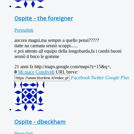
Ospite - the foreigner
Permalink
ancora magni,ma sempre a quello pensi?????
datte na carmata sennò scoppi......
e poi attento all equipo della longobarda,fa i cambi buoni
sennò ti buco le gomme
21 anni fa
http://maps.google.com/maps?z=15&q=,
0
Mi piace
Condividi
URL breve:
Facebook
Twitter
Google Plus
Ospite - dbeckham
Permalink